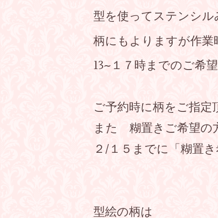
型を使ってステンシル
柄にもよりますが作業
13~１７時までのご希
ご予約時に柄をご指定
また 糊置きご希望の
２/１５までに「糊置
型絵の柄は