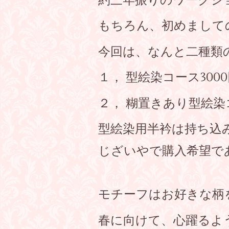
約三年振りのワークシ
もちろん、初めまして
今回は、なんと二種類
１，
型絵染コース300
２，
糊置きあり型絵染
型絵染用半衿は持ち込
じざいやで購入希望であ
モチーフはお好きな柄
春に向けて、心躍るよ