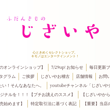
心ときめくセレクトショップ。
キモノはエンターテインメント！
ンのオンラインショップ】
7/29up! お知らせ
毎日更新
タグラム
ご挨拶
じざいやお稽古
店舗情報
お問
たい！そんなあなたへ。
youtubeチャンネル「じざい
ジナルを！！！【プチお誂えのススメ】
【じざいやか
売始めます】
特定取引法に基づく表記
【重要】当店