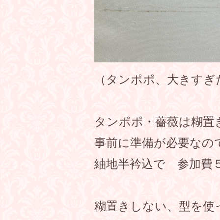
（タンポポ、大きすぎ
タンポポ・薔薇は糊置
事前に準備が必要なの
紬地半衿込で 参加費
糊置きしない、型を使