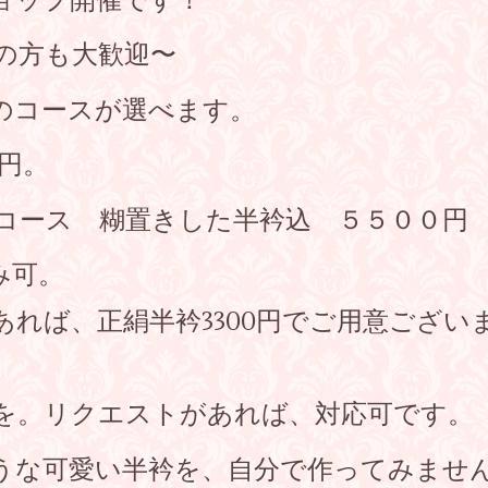
ョップ開催です！
の方も大歓迎〜
のコースが選べます。
0円。
コース 糊置きした半衿込 ５５００円
み可。
れば、正絹半衿3300円でご用意ござい
を。リクエストがあれば、対応可です。
うな可愛い半衿を、自分で作ってみませ