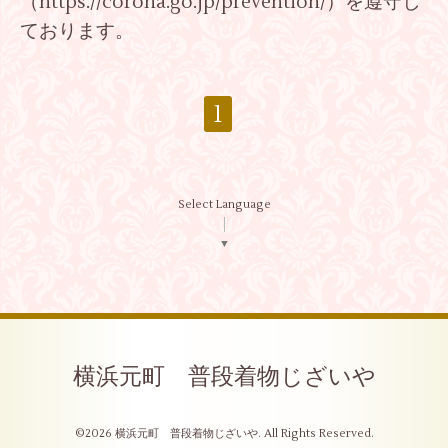
（
https://corona.go.jp/prevention/
）を遵守し
ております。
1
Select Language
▼
横浜元町 普段着物じざいや
©2026
横浜元町 普段着物じざいや
. All Rights Reserved.