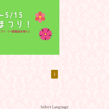
1
Select Language