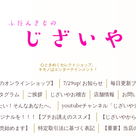
心ときめくセレクトショップ。
キモノはエンターテインメント！
ンのオンラインショップ】
7/29up! お知らせ
毎日更新
タグラム
ご挨拶
じざいやお稽古
店舗情報
お問
たい！そんなあなたへ。
youtubeチャンネル「じざい
ジナルを！！！【プチお誂えのススメ】
【じざいやか
売始めます】
特定取引法に基づく表記
【重要】当店