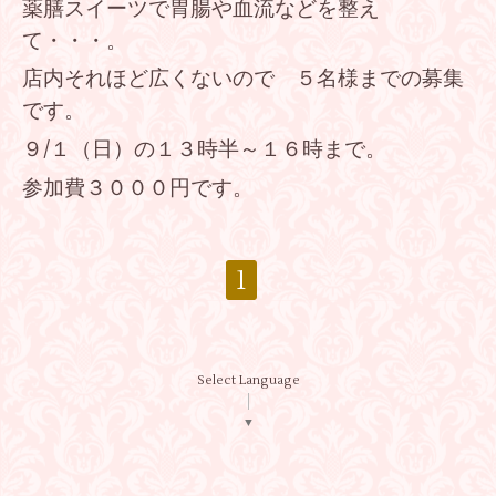
薬膳スイーツで胃腸や血流などを整え
て・・・。
店内それほど広くないので ５名様までの募集
です。
９/１（日）の１３時半～１６時まで。
参加費３０００円です。
1
Select Language
▼