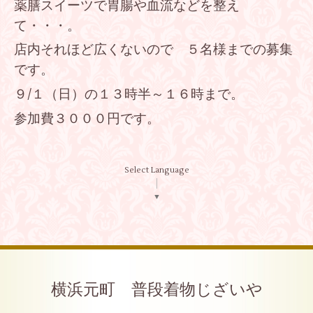
薬膳スイーツで胃腸や血流などを整え
て・・・。
店内それほど広くないので ５名様までの募集
です。
９/１（日）の１３時半～１６時まで。
参加費３０００円です。
Select Language
▼
横浜元町 普段着物じざいや