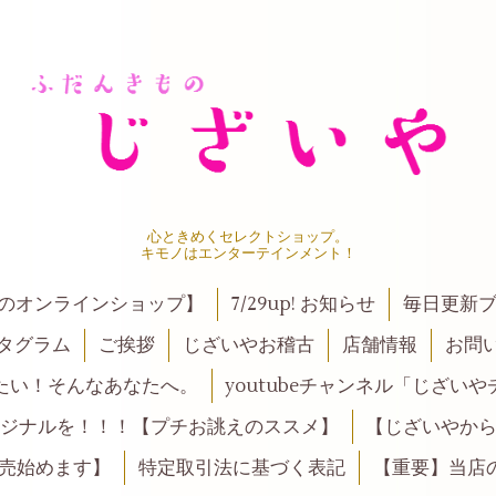
心ときめくセレクトショップ。
キモノはエンターテインメント！
ンのオンラインショップ】
7/29up! お知らせ
毎日更新
タグラム
ご挨拶
じざいやお稽古
店舗情報
お問
たい！そんなあなたへ。
youtubeチャンネル「じざい
ジナルを！！！【プチお誂えのススメ】
【じざいやか
売始めます】
特定取引法に基づく表記
【重要】当店