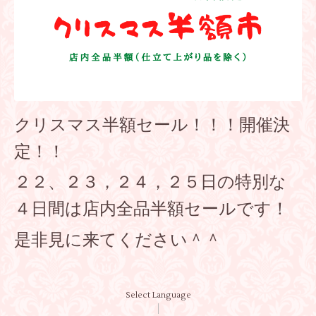
クリスマス半額セール！！！開催決
定！！
２２、２３，２４，２５日の特別な
４日間は店内全品半額セールです！
是非見に来てください＾＾
Select Language