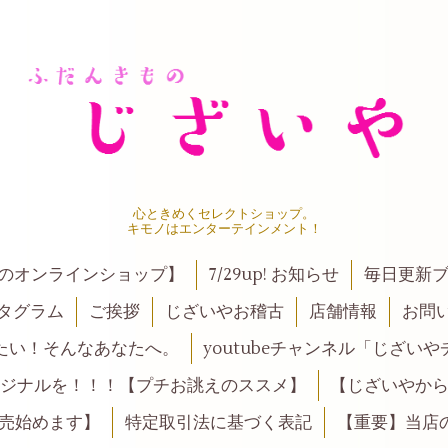
心ときめくセレクトショップ。
キモノはエンターテインメント！
ンのオンラインショップ】
7/29up! お知らせ
毎日更新
タグラム
ご挨拶
じざいやお稽古
店舗情報
お問
たい！そんなあなたへ。
youtubeチャンネル「じざい
ジナルを！！！【プチお誂えのススメ】
【じざいやか
売始めます】
特定取引法に基づく表記
【重要】当店