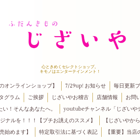
心ときめくセレクトショップ。
キモノはエンターテインメント！
ンのオンラインショップ】
7/29up! お知らせ
毎日更新
タグラム
ご挨拶
じざいやお稽古
店舗情報
お問
たい！そんなあなたへ。
youtubeチャンネル「じざい
ジナルを！！！【プチお誂えのススメ】
【じざいやか
売始めます】
特定取引法に基づく表記
【重要】当店