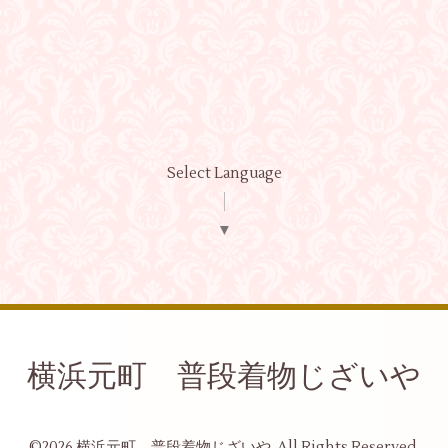
Select Language
▼
横浜元町 普段着物じざいや
©2026
横浜元町 普段着物じざいや
. All Rights Reserved.