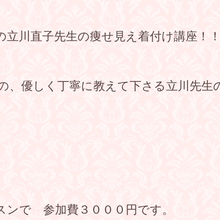
の立川直子先生の痩せ見え着付け講座！
の、優しく丁寧に教えて下さる立川先生
スンで 参加費３０００円です。