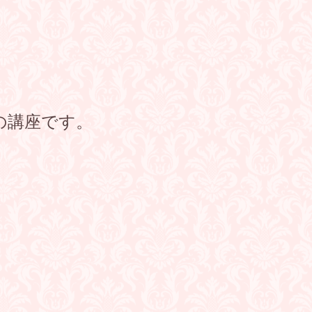
！
の講座です。