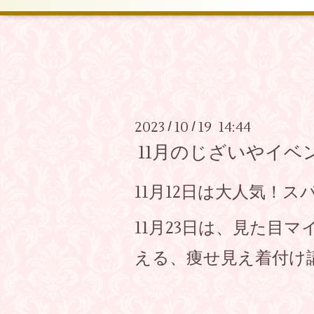
2023
10
19 14:44
/
/
11月のじざいやイベ
11月12日は大人気！ス
11月23日は、見た目
える、痩せ見え着付け