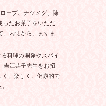
クローブ、ナツメグ、陳
使ったお菓子をいただ
て、内側から、ますま
する料理の開発やスパイ
、吉江恭子先生をお招
しく、楽しく、健康的で
生。