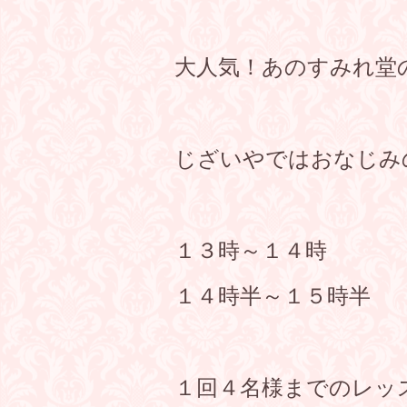
大人気！あのすみれ堂
じざいやではおなじみ
１３時～１４時
１４時半～１５時半
１回４名様までのレッ