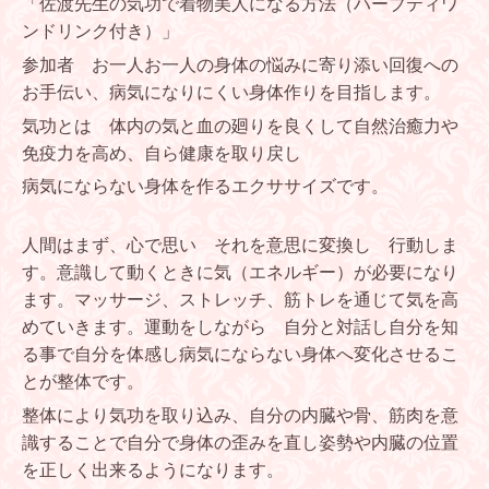
「佐渡先生の気功で着物美人になる方法（ハーブティワ
ンドリンク付き）」
参加者 お一人お一人の身体の悩みに寄り添い
回復への
お手伝い、
病気になりにくい身体作りを目指します。
気功とは 体内の気と血の廻りを良くして
自然治癒力や
免疫力を高め、自ら健康を取り戻し
病気にならない身体を作るエクササイズです。
人間はまず、心で思い それを意思に変換し 行動しま
す。
意識して動くときに気（エネルギー）が必要になり
ます。
マッサージ、ストレッチ、筋トレを通じて気を高
めていきます。
運動をしながら 自分と対話し自分を知
る事で自分を体感し
病気にならない身体へ変化させるこ
とが整体です。
整体により気功を取り込み、自分の内臓や骨、筋肉を意
識することで自分で身体の歪みを直し姿勢や内臓の位置
を正しく出来るようになります。