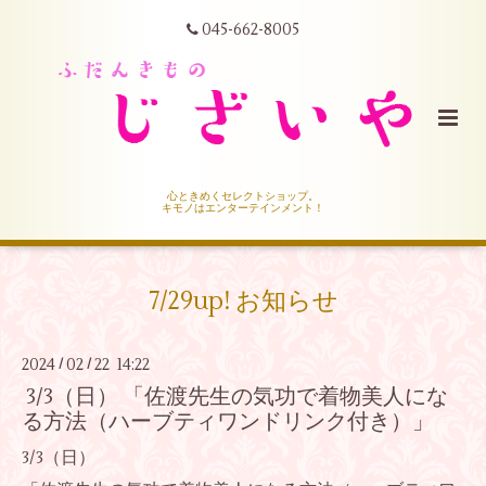
045-662-8005
心ときめくセレクトショップ。
キモノはエンターテインメント！
7/29up! お知らせ
2024
02
22 14:22
/
/
3/3（日） 「佐渡先生の気功で着物美人にな
る方法（ハーブティワンドリンク付き）」
3/3（日）