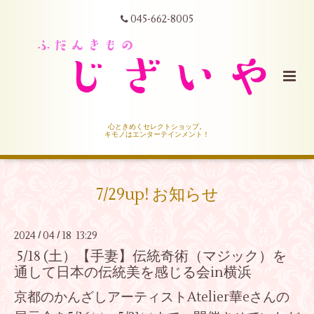
045-662-8005
心ときめくセレクトショップ。
キモノはエンターテインメント！
7/29up! お知らせ
2024
04
18 13:29
/
/
5/18 (土）【手妻】伝統奇術（マジック）を
通して日本の伝統美を感じる会in横浜
京都のかんざしアーティストAtelier華eさんの