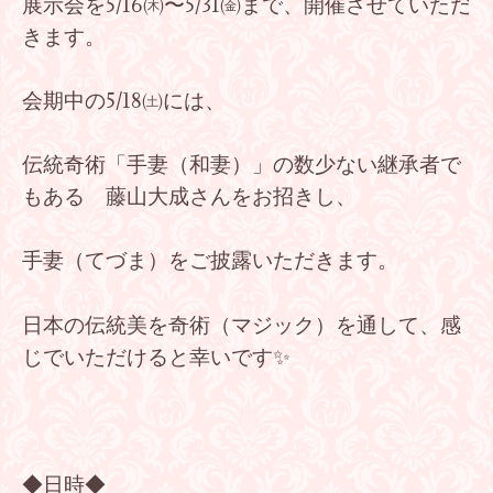
展示会を5/16㈭〜5/31㈮まで、開催させていただ
きます。
会期中の5/18㈯には、
伝統奇術「手妻（和妻）」の数少ない継承者で
もある 藤山大成さんをお招きし、
手妻（てづま）をご披露いただきます。
日本の伝統美を奇術（マジック）を通して、感
じでいただけると幸いです✨
◆日時◆