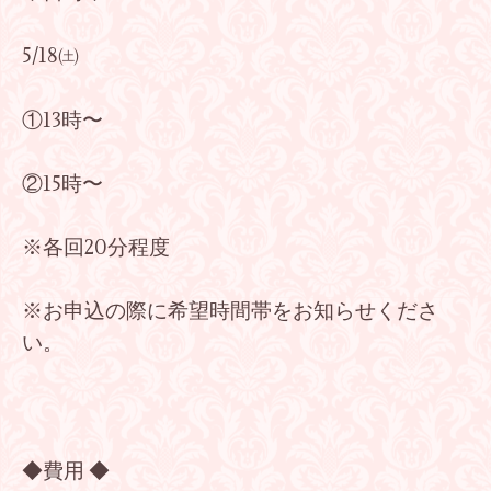
5/18㈯
①13時〜
②15時〜
※各回20分程度
※お申込の際に希望時間帯をお知らせくださ
い。
◆費用 ◆